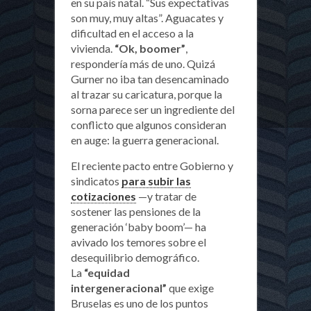
en su país natal. “Sus expectativas
son muy, muy altas”. Aguacates y
la
dificultad en el acceso a la
guerra
vivienda.
“Ok, boomer”
,
generacional
respondería más de uno. Quizá
Gurner no iba tan desencaminado
al trazar su caricatura, porque la
sorna parece ser un ingrediente del
conflicto que algunos consideran
en auge: la guerra generacional.
El reciente pacto entre Gobierno y
sindicatos
para subir las
cotizaciones
—y tratar de
sostener las pensiones de la
generación ‘baby boom’— ha
avivado los temores sobre el
desequilibrio demográfico.
La
“equidad
intergeneracional”
que exige
Bruselas es uno de los puntos