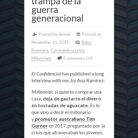
trampa de la
guerra
generacional
Posted by jennie
Posted on
November 21, 2021
Baby
Boomers
,
Coronavirus crisis
,
on
Millennials
Comments Off
‘Ok,
El Confidencial
has published a long
Boomer’:
interview with me, by Ana Ramírez:
la
socióloga
Millennial: si quieres comprar una
británica
casa,
deja de gastarte el dinero
en tostadas de aguacate.
Es lo
que
que vino a decir el millonario
descubre
y
promotor australiano Tim
la
Gurner
en 2017, preguntado por la
trampa
crisis que atravesaban los jóvenes
de