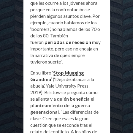
que les ocurre a los jóvenes ahora,
porque en la confrontación se
pierden algunos asuntos clave. Por
ejemplo, cuando hablamos de los
‘boomers’, no hablamos de los 70 o
de los 80. También
fueron
períodos de recesión
muy
importante, pero eso no encaja en
la narrativa de que siempre
tuvieron suerte”.
En su libro ‘
Stop Mugging
Grandma
‘ (‘Deja de atracar a la
abuela’. Yale University Press,
2019), Bristow se pregunta cómo
se alienta y a
quién beneficia el
planteamiento de la guerra
generacional
. “Las diferencias de
clase. Creo que esa es la gran
cuestión que se esconde tras el
relato del conflicto. A los hijos de